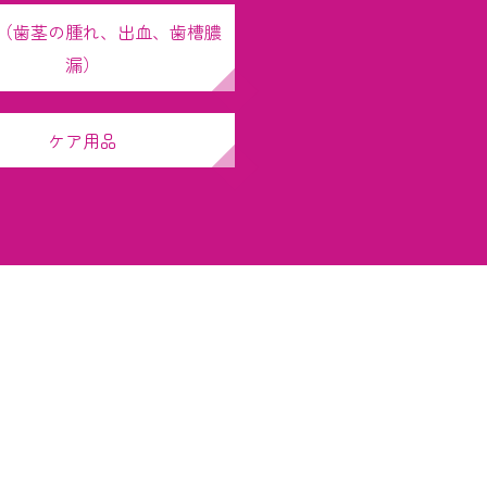
（歯茎の腫れ、出血、歯槽膿
漏）
ケア用品