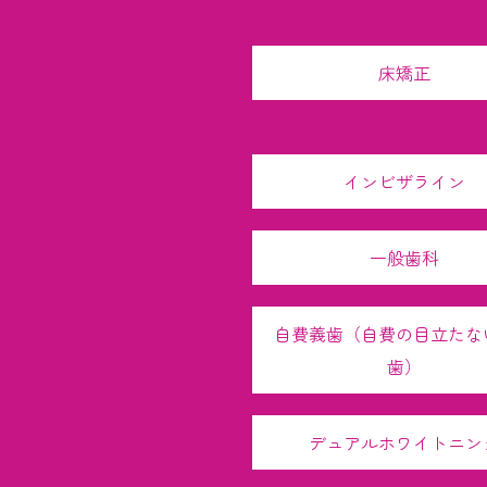
床矯正
インビザライン
一般歯科
自費義歯（自費の目立たな
歯）
デュアルホワイトニン